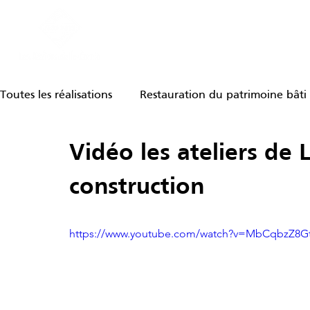
LES ATELIERS DE LA CERNIA
PREST
Toutes les réalisations
Restauration du patrimoine bâti
Vidéo les ateliers de L
Fontaine
Taille de pierre
Revêtement de faç
construction
https://www.youtube.com/watch?v=MbCqbzZ8Gt