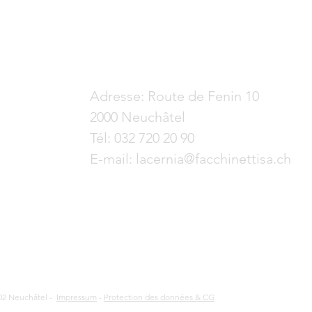
eliers de La
Vidéo les ateliers de La
thodes de crépis
Cernia - Carriere
ia
Contactez-nous
Adresse:
Route de Fenin 10
2000 Neuchâtel​
Tél: 032 720 20 90
E-mail: lacernia@facchinettisa.ch
002 Neuchâtel -
Impressum
-
Protection des données & CG