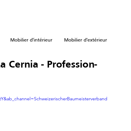
ATIONS
CATALOGUES ET PRODUITS
REALISATIONS
CH
Mobilier d'intérieur
Mobilier d'extérieur
a Cernia - Profession-
ade
Vidéos
Y&ab_channel=SchweizerischerBaumeisterverband