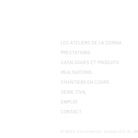
Vidéo les ateliers de La
Vidéo les at
Cernia - Trois restaurations à
Cernia - Mé
Neuchâtel
Les Ateliers de la Cern
LES ATELIERS DE LA CERNIA
PRESTATIONS
CATALOGUES ET PRODUITS
REALISATIONS
CHANTIERS EN COURS
GENIE CIVIL
EMPLOI
CONTACT
© 2023 S. Facchinetti SA - Gouttes d'Or 78 - 2