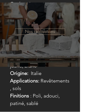
Couleur
*
Gamme de prix
*
Nos réalisations
Matériel:
Marbre
Couleur:
Vert, violet,
jaune, blanc
Origine:
Italie
Applications:
Revêtements
, sols
Finitions
: Poli, adouci,
patiné, sablé