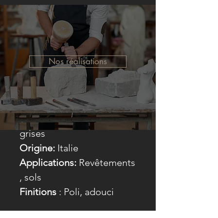
Couleur
*
Gamme de prix
*
Nos réalisations
Matériel:
Marbre
Couleur:
Blanc avec veines
grises
Origine:
Italie
Applications:
Revêtements
, sols
Finitions
: Poli, adouci