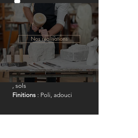
Gamme de prix
*
Nos réalisations
Matériel:
Marbre
Couleur:
Blanc avec veines
vert clair
Applications:
Revêtements
, sols
Finitions
: Poli, adouci
Suivez-nous
Restez en contact avec